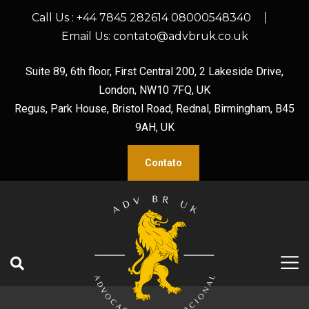
Call Us :
+44 7845 282614 08000548340
Email Us:
contato@advbruk.co.uk
Suite 89, 6th floor, First Central 200, 2 Lakeside Drive,
London, NW10 7FQ, UK
Regus, Park House, Bristol Road, Rednal, Birmingham, B45
9AH, UK
Contato