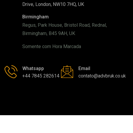
Drive, London, NW10 7HQ, UK
Birmingham
Regus, Park House, Bristol Road, Rednal,
Birmingham, B45 9AH, UK
Somente com Hora Marcada
Whatsapp
Email
+44 7845 282614
contato@advbruk.co.uk
Copyright By © ADVBRUK - International Legal