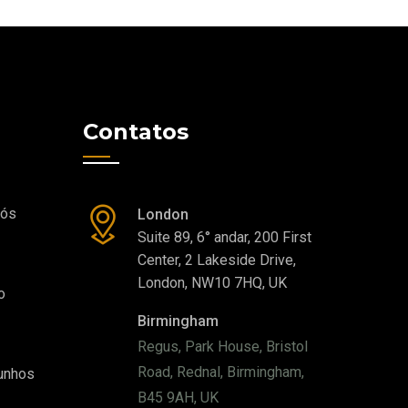
Contatos
Nós
London
Suite 89, 6° andar, 200 First
Center, 2 Lakeside Drive,
London, NW10 7HQ, UK
o
Birmingham
Regus, Park House, Bristol
Road, Rednal, Birmingham,
unhos
B45 9AH, UK