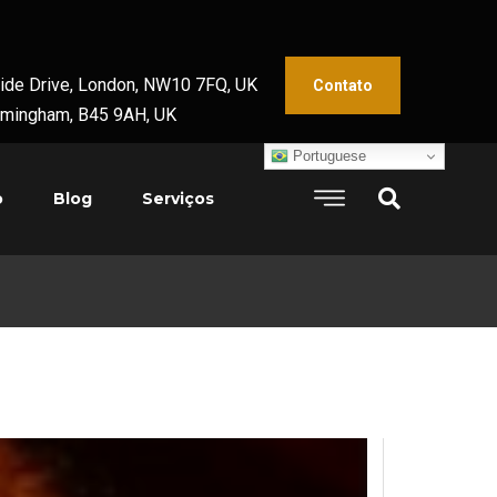
keside Drive, London, NW10 7FQ, UK
Contato
irmingham, B45 9AH, UK
Portuguese
o
Blog
Serviços