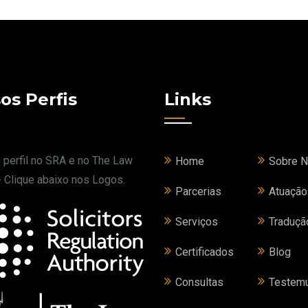
os Perfis
Links
o perfil no SRA e no The Law
Home
Sobre 
- Clique abaixo nos Logos.
Parcerias
Atuação
Serviços
Traduçã
Certificados
Blog
Consultas
Testem