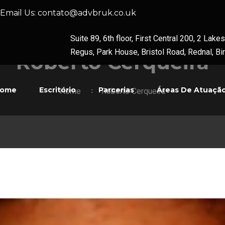
Email Us:
contato@advbruk.co.uk
Suite 89, 6th floor, First Central 200, 2 La
Regus, Park House, Bristol Road, Rednal, B
Roberto Cerqueira
ome
Escritório
Parcerias
Áreas De Atuaçã
Home
Roberto Cerqueira