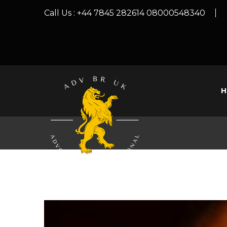
Call Us :
+44 7845 282614 08000548340
H