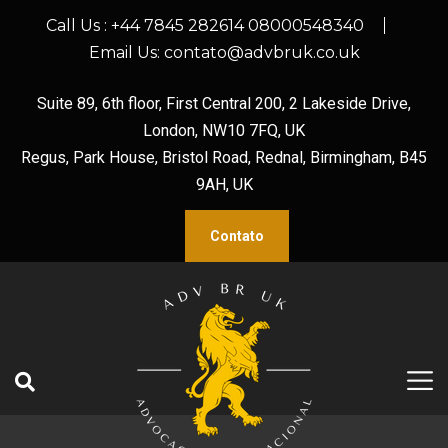
Call Us :
+44 7845 282614 08000548340
Email Us:
contato@advbruk.co.uk
Suite 89, 6th floor, First Central 200, 2 Lakeside Drive,
London, NW10 7FQ, UK
Regus, Park House, Bristol Road, Rednal, Birmingham, B45
9AH, UK
Contato