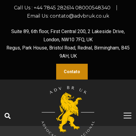
Call Us :
+44 7845 282614 08000548340
Email Us:
contato@advbruk.co.uk
Suite 89, 6th floor, First Central 200, 2 Lakeside Drive,
London, NW10 7FQ, UK
Regus, Park House, Bristol Road, Rednal, Birmingham, B45
9AH, UK
Contato