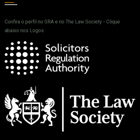
Confira o perfil no SRA e no The Law Society - Clique
abaixo nos Logos.