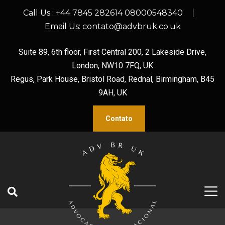
Call Us :
+44 7845 282614 08000548340
Email Us:
contato@advbruk.co.uk
Suite 89, 6th floor, First Central 200, 2 Lakeside Drive,
London, NW10 7FQ, UK
Regus, Park House, Bristol Road, Rednal, Birmingham, B45
9AH, UK
Contato