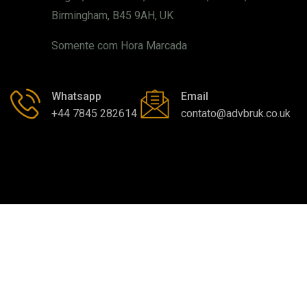
Birmingham, B45 9AH, UK
Somente com Hora Marcada
Whatsapp
Email
+44 7845 282614
contato@advbruk.co.uk
Copyright By © ADVBRUK - International Legal
Consulting - 2026
Sobre Nós
Serviços
Contato