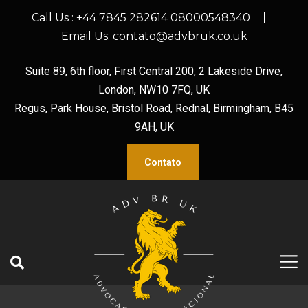
Call Us :
+44 7845 282614 08000548340
Email Us:
contato@advbruk.co.uk
Suite 89, 6th floor, First Central 200, 2 Lakeside Drive,
London, NW10 7FQ, UK
Regus, Park House, Bristol Road, Rednal, Birmingham, B45
9AH, UK
Contato